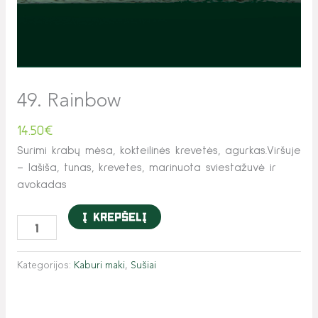
49. Rainbow
14.50
€
Surimi krabų mėsa, kokteilinės krevetės, agurkas.Viršuje
– lašiša, tunas, krevetes, marinuota sviestažuvė ir
avokadas
Į krepšelį
Kategorijos:
Kaburi maki
,
Sušiai