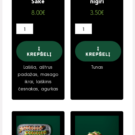
Sake
nigiri
8.00
€
3.50
€
Į
Į
krepšelį
krepšelį
Lašiša, aštrus
Tunas
padažas, masago
ikrai, laiškinis
česnakas, agurkas
produkto
produkto
kiekis:
kiekis:
66.
60.