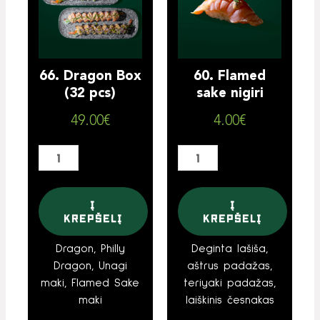
Dragon
Flamed
Box
sake
(32
nigiri
pcs)
66. Dragon Box
60. Flamed
(32 pcs)
sake nigiri
49.00
€
4.00
€
Į
Į
krepšelį
krepšelį
Dragon, Philly
Deginta lašiša,
Dragon, Unagi
aštrus padažas,
maki, Flamed Sake
teriyaki padažas,
maki
laiškinis česnakas