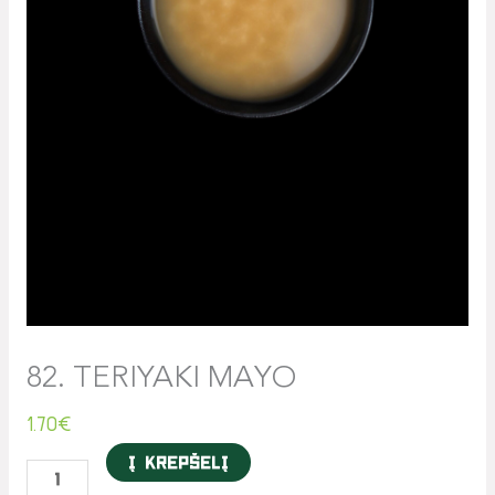
82. TERIYAKI MAYO
1.70
€
Į krepšelį