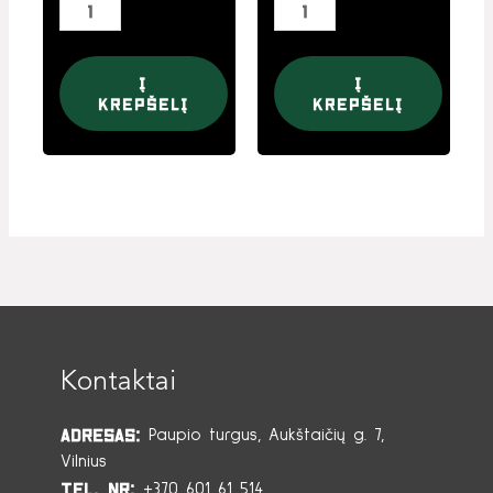
Į
Į
krepšelį
krepšelį
Kontaktai
Adresas:
Paupio turgus, Aukštaičių g. 7,
Vilnius
Tel. Nr:
+370 601 61 514