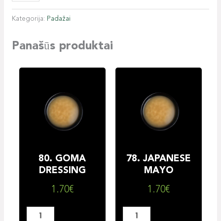
Kategorija:
Padažai
Panašūs produktai
produkto
produkto
kiekis:
kiekis:
80.
78.
GOMA
JAPANESE
DRESSING
MAYO
80. GOMA
78. JAPANESE
DRESSING
MAYO
1.70
€
1.70
€