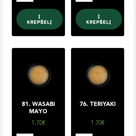
Į
Į
krepšelį
krepšelį
produkto
produkto
kiekis:
kiekis:
81.
76.
WASABI
TERIYAKI
MAYO
81. WASABI
76. TERIYAKI
MAYO
1.70
€
1.70
€