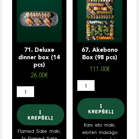
kiekis:
kiekis:
71.
67.
Deluxe
Akebono
dinner
Box
box
(98
(14
pcs)
pcs)
71. Deluxe
67. Akebono
dinner box (14
Box (98 pcs)
pcs)
111.00
€
26.00
€
Į
krepšelį
Į
krepšelį
Kani ebi maki,
Flamed Sake maki,
ebiten masago
2x Flamed Sake