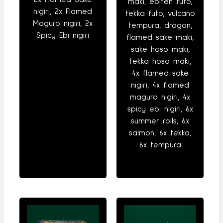
maki, ebiten futo,
nigiri, 2x Flamed
tekka futo, vulcano
Maguro nigiri, 2x
tempura, dragon,
Spicy Ebi nigiri
flamed sake maki,
sake hoso maki,
tekka hoso maki,
4x flamed sake
nigiri, 4x flamed
maguro nigiri, 4x
spicy ebi nigiri, 6x
summer rolls, 6x
salmon, 6x tekka,
6x tempura
produkto
produkto
kiekis:
kiekis: