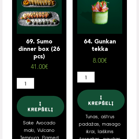
69.
64.
Sumo
Gunkan
dinner
tekka
box
(26
pcs)
69. Sumo
64. Gunkan
dinner box (26
tekka
pcs)
8.00
€
41.00
€
Į
krepšelį
Į
krepšelį
Tunas, aštrus
Sake Avocado
padažas, masago
maki, Vulcano
ikrai, laiškinis
Tempura, Flamed