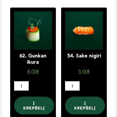
produkto
produkto
kiekis:
kiekis:
62.
54.
Gunkan
Sake
ikura
nigiri
62. Gunkan
54. Sake nigiri
ikura
8.00
€
3.00
€
Į
Į
krepšelį
krepšelį