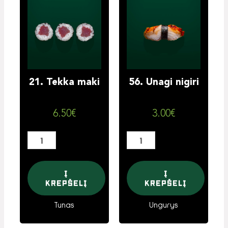
kiekis:
kiekis:
21.
56.
Tekka
Unagi
maki
nigiri
21. Tekka maki
56. Unagi nigiri
6.50
€
3.00
€
Į
Į
krepšelį
krepšelį
Tunas
Ungurys