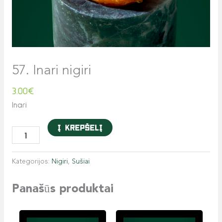
57. Inari nigiri
3.00
€
Inari
Į krepšelį
Kategorijos:
Nigiri
,
Sušiai
Panašūs produktai
produkto
produkto