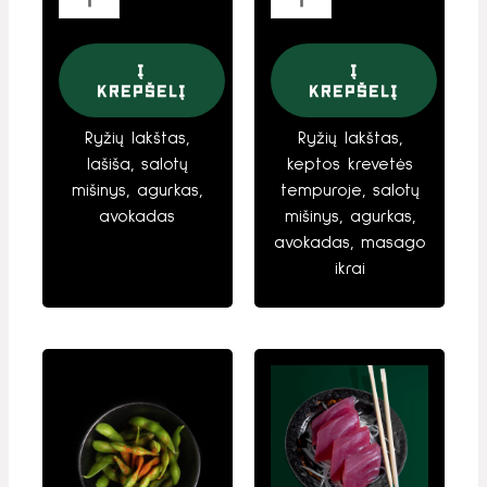
Į
Į
krepšelį
krepšelį
Ryžių lakštas,
Ryžių lakštas,
lašiša, salotų
keptos krevetės
mišinys, agurkas,
tempuroje, salotų
avokadas
mišinys, agurkas,
avokadas, masago
ikrai
produkto
produkto
kiekis:
kiekis:
07a.
13.
Edamame
Maguro
beans
sashimi