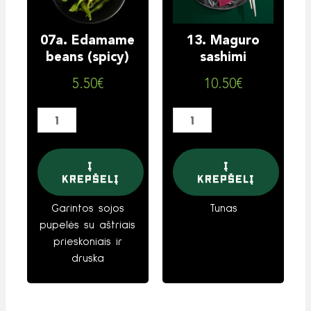
(spicy)
07a. Edamame
13. Maguro
beans (spicy)
sashimi
5.50
€
10.50
€
Į
Į
krepšelį
krepšelį
Garintos sojos
Tunas
pupelės su aštriais
prieskoniais ir
druska