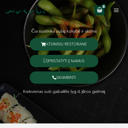
Pereiti
prie
turinio
Čia susitinka sušių kokybė ir skonis
ATSIIMSIU RESTORANE
PRISTATYTI Į NAMUS
SKAMBINTI
Kiekvienas suši gabalėlis lyg iš jūros gelmių