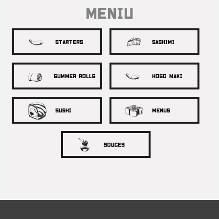
MENIU
Starters
Sashimi
Summer Rolls
Hoso maki
SUSHI
Menus
Souces